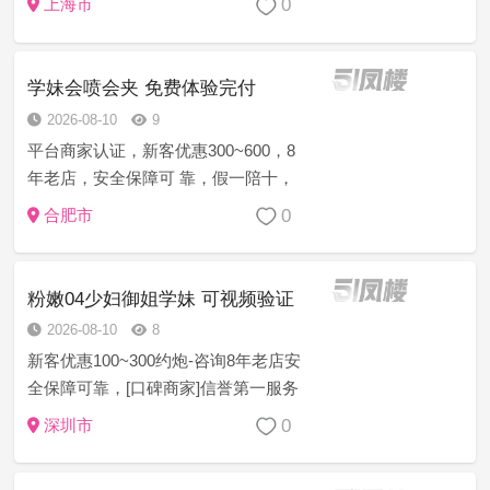
0
上海市
付款得不到服务的，可以直接跟平台
投诉。对客人进行一到三倍理赔，赔
偿退款诚信服务好，均为...
学妹会喷会夹 免费体验完付
2026-08-10
9
平台商家认证，新客优惠300~600，8
年老店，安全保障可 靠，假一陪十，
诚信上门服务，注:如果有客户支付费
0
合肥市
用 得不到妹妹或者妹妹态度不好的，
乱收费的，服务时间 不到位的，提前
跑等等…立...
粉嫩04少妇御姐学妹 可视频验证
2026-08-10
8
新客优惠100~300约炮-咨询8年老店安
全保障可靠，[口碑商家]信誉第一服务
至上安全保密任何意见建议或者技师
0
深圳市
服务等问题现场处理一切为安全负责
[精选菜系]学生幼师御姐模特护士白领