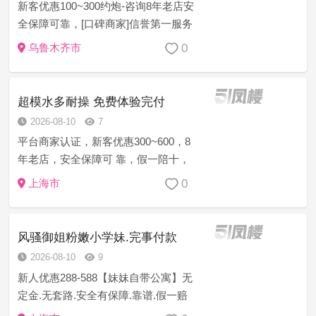
新客优惠100~300约炮-咨询8年老店安
全保障可靠，[口碑商家]信誉第一服务
至上安全保密任何意见建议或者技师
0
乌鲁木齐市
服务等问题现场处理一切为安全负责
[精选菜系]学生幼师御姐模特护士白领
萝莉空姐等资源充足 诚...
超模水多耐操 免费体验完付
2026-08-10
7
平台商家认证，新客优惠300~600，8
年老店，安全保障可 靠，假一陪十，
诚信上门服务，注:如果有客户支付费
0
上海市
用 得不到妹妹或者妹妹态度不好的，
乱收费的，服务时间 不到位的，提前
跑等等…立...
风骚御姐粉嫩小学妹.完事付款
2026-08-10
9
新人优惠288-588【妹妹自带公寓】无
定金.无套路.安全有保障.靠谱.假一赔
三.诚信服务.如有对客户欺诈行为或者