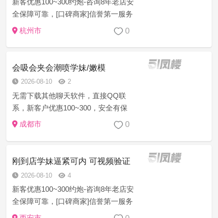
新客优惠100~300约炮-咨询8年老店安
全保障可靠，[口碑商家]信誉第一服务
至上安全保密任何意见建议或者技师
0
杭州市
服务等问题现场处理一切为安全负责
[精选菜系]学生幼师御姐模特护士白领
萝莉空姐等资源充足 诚...
会吸会夹会潮喷学妹/嫩模
2026-08-10
2
无需下载其他聊天软件，直接QQ联
系，新客户优惠100~300，安全有保
障，价格亲民，粉嫩多汁，服务之前
0
成都市
提供检查报告。可内射，送伟哥……
您的满意是我们的服务宗旨！
刚到店学妹逼紧可内 可视频验证
2026-08-10
4
新客优惠100~300约炮-咨询8年老店安
全保障可靠，[口碑商家]信誉第一服务
至上安全保密任何意见建议或者技师
西安市