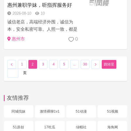
萝莉空姐等资源充足 诚...
惠州兼职学妹，听指挥服务好
2026-08-10
10
诚信老店，高端经济外围，诚信为
本，安全私密可靠。人照一致，都是
本人姑娘，学生妹，少妇，御姐，护
0
惠州市
士，小姐姐，嫩模，每月定期做体
检，请君安心享受，信誉第一的生意
理念打造完美体验！非诚勿扰！
1
2
3
4
5
...
30
跳转至
页
友情推荐
同城找妹
激情裸聊1v1
51动漫
51视频
51原创
17吃瓜
绿帽社
海角网