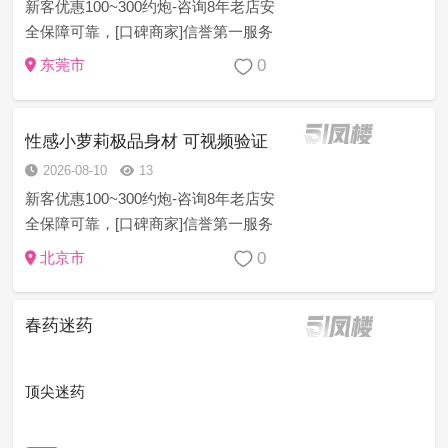
新客优惠100~300约炮-咨询8年老店安
全保障可靠，[口碑商家]信誉第一服务
至上安全保密任何意见建议或者技师
0
东莞市
服务等问题现场处理一切为安全负责
[精选菜系]学生幼师御姐模特护士白领
萝莉空姐等资源充足 诚...
性感小萝莉极品身材 可视频验证
2026-08-10
13
新客优惠100~300约炮-咨询8年老店安
全保障可靠，[口碑商家]信誉第一服务
至上安全保密任何意见建议或者技师
0
北京市
服务等问题现场处理一切为安全负责
[精选菜系]学生幼师御姐模特护士白领
春药迷药
萝莉空姐等资源充足 诚...
顶尖迷药