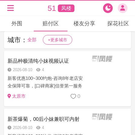
51
凤楼
外围
赔付区
楼友分享
探花社区
城市：
全部
+更多城市
新品种极清纯小妹视频认证
2026-08-10
4
新客优惠100~300约炮-咨询8年老店安
全保障可靠，[口碑商家]信誉第一服务
至上安全保密任何意见建议或者技师
0
太原市
服务等问题现场处理一切为安全负责
[精选菜系]学生幼师御姐模特护士白领
萝莉空姐等资源充足 诚...
新茶爆菊，00后小妹兼职可内射
2026-08-10
4