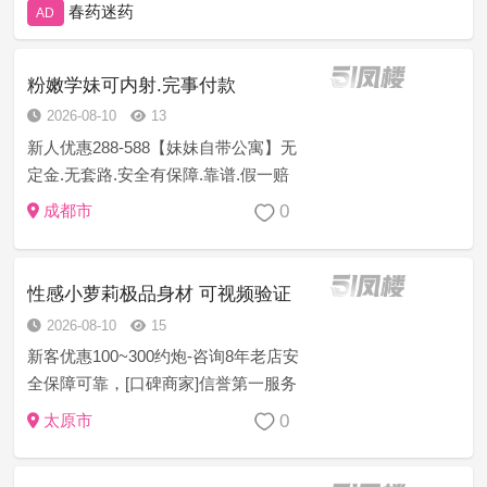
春药迷药
AD
粉嫩学妹可内射.完事付款
2026-08-10
13
新人优惠288-588【妹妹自带公寓】无
定金.无套路.安全有保障.靠谱.假一赔
三.诚信服务.如有对客户欺诈行为或者
0
成都市
付款得不到服务的，可以直接跟平台
投诉。对客人进行一到三倍理赔，赔
偿退款诚信服务好，均为...
性感小萝莉极品身材 可视频验证
2026-08-10
15
新客优惠100~300约炮-咨询8年老店安
全保障可靠，[口碑商家]信誉第一服务
至上安全保密任何意见建议或者技师
0
太原市
服务等问题现场处理一切为安全负责
[精选菜系]学生幼师御姐模特护士白领