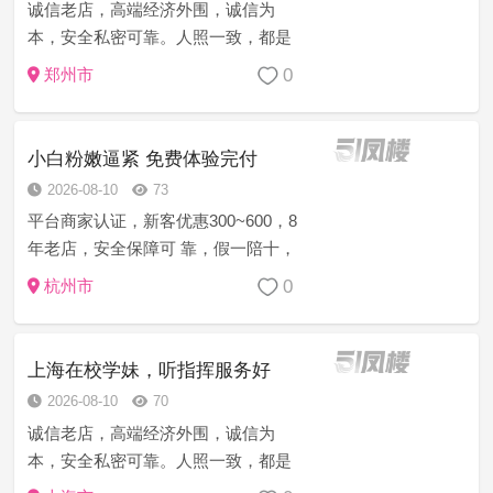
诚信老店，高端经济外围，诚信为
本，安全私密可靠。人照一致，都是
本人姑娘，学生妹，少妇，御姐，护
0
郑州市
士，小姐姐，嫩模，每月定期做体
检，请君安心享受，信誉第一的生意
理念打造完美体验！非诚勿扰！
小白粉嫩逼紧 免费体验完付
2026-08-10
73
平台商家认证，新客优惠300~600，8
年老店，安全保障可 靠，假一陪十，
诚信上门服务，注:如果有客户支付费
0
杭州市
用 得不到妹妹或者妹妹态度不好的，
乱收费的，服务时间 不到位的，提前
跑等等…立...
上海在校学妹，听指挥服务好
2026-08-10
70
诚信老店，高端经济外围，诚信为
本，安全私密可靠。人照一致，都是
本人姑娘，学生妹，少妇，御姐，护