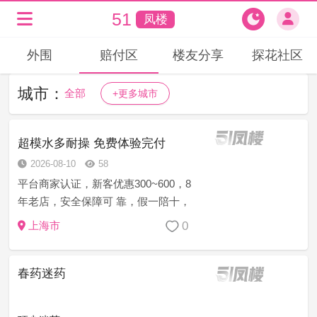
51
凤楼
外围
赔付区
楼友分享
探花社区
城市：
全部
+更多城市
超模水多耐操 免费体验完付
2026-08-10
58
平台商家认证，新客优惠300~600，8
年老店，安全保障可 靠，假一陪十，
诚信上门服务，注:如果有客户支付费
0
上海市
用 得不到妹妹或者妹妹态度不好的，
乱收费的，服务时间 不到位的，提前
春药迷药
跑等等…立...