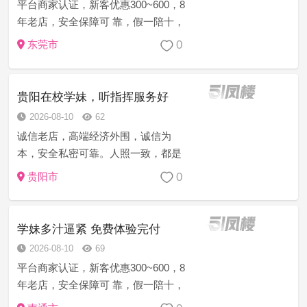
平台商家认证，新客优惠300~600，8
年老店，安全保障可 靠，假一陪十，
诚信上门服务，注:如果有客户支付费
0
东莞市
用 得不到妹妹或者妹妹态度不好的，
乱收费的，服务时间 不到位的，提前
跑等等…立...
贵阳在校学妹，听指挥服务好
2026-08-10
62
诚信老店，高端经济外围，诚信为
本，安全私密可靠。人照一致，都是
本人姑娘，学生妹，少妇，御姐，护
0
贵阳市
士，小姐姐，嫩模，每月定期做体
检，请君安心享受，信誉第一的生意
理念打造完美体验！非诚勿扰！
学妹多汁逼紧 免费体验完付
2026-08-10
69
平台商家认证，新客优惠300~600，8
年老店，安全保障可 靠，假一陪十，
诚信上门服务，注:如果有客户支付费