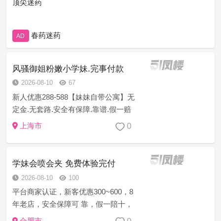
顶尖迷药
春药迷药
AD
风骚御姐粉嫩小学妹.完事付款
2026-08-10
67
新人优惠288-588【妹妹自带公寓】无
定金.无套路.安全有保障.靠谱.假一赔
三.诚信服务.如有对客户欺诈行为或者
0
上海市
付款得不到服务的，可以直接跟平台
投诉。对客人进行一到三倍理赔，赔
偿退款诚信服务好，均为...
学妹会喷会夹 免费体验完付
2026-08-10
100
平台商家认证，新客优惠300~600，8
年老店，安全保障可 靠，假一陪十，
诚信上门服务，注:如果有客户支付费
合肥市