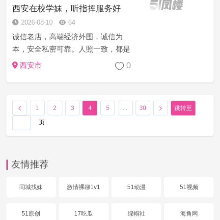
线上给您各姿色妹子资料任你挑...
西安在校学妹，听指挥服务好
2026-08-10
64
诚信老店，高端经济外围，诚信为
本，安全私密可靠。人照一致，都是
本人姑娘，学生妹，少妇，御姐，护
0
西安市
士，小姐姐，嫩模，每月定期做体
检，请君安心享受，信誉第一的生意
理念打造完美体验！非诚勿扰！
1
2
3
4
5
...
30
跳转至
页
友情推荐
同城找妹
激情裸聊1v1
51动漫
51视频
51原创
17吃瓜
绿帽社
海角网