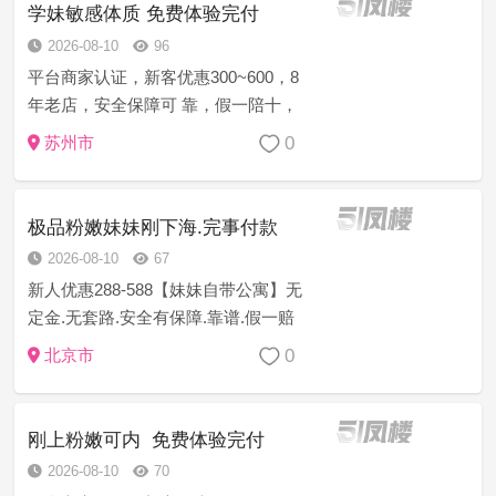
理念打造完美体验！非诚勿扰！
学妹敏感体质 免费体验完付
2026-08-10
96
平台商家认证，新客优惠300~600，8
年老店，安全保障可 靠，假一陪十，
诚信上门服务，注:如果有客户支付费
0
苏州市
用 得不到妹妹或者妹妹态度不好的，
乱收费的，服务时间 不到位的，提前
跑等等…立...
极品粉嫩妹妹刚下海.完事付款
2026-08-10
67
新人优惠288-588【妹妹自带公寓】无
定金.无套路.安全有保障.靠谱.假一赔
三.诚信服务.如有对客户欺诈行为或者
0
北京市
付款得不到服务的，可以直接跟平台
投诉。对客人进行一到三倍理赔，赔
偿退款诚信服务好，均为...
刚上粉嫩可内 免费体验完付
2026-08-10
70