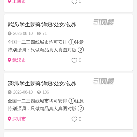
0
上海市
士，小姐姐，嫩模，每月定期做体
检，请君安心享受，信誉第一的生意
理念打造完美体验！非诚勿扰！
武汉/学生萝莉/洋妞/处女/包养
2026-08-10
71
全国一二三四线城市均可安排 ①注意
特别强调：只做精品真人真图对版 ②
不做垃圾假图，便宜的不会有精品 ③
0
武汉市
贪便宜会踩坑，老司机懂的都懂。 ⑤
解锁后请及时添加我的QQ/与你号 ⑥
线上给您各姿色妹子资料任你挑...
深圳/学生萝莉/洋妞/处女/包养
2026-08-10
106
全国一二三四线城市均可安排 ①注意
特别强调：只做精品真人真图对版 ②
不做垃圾假图，便宜的不会有精品 ③
0
深圳市
贪便宜会踩坑，老司机懂的都懂。 ⑤
解锁后请及时添加我的QQ/与你号 ⑥