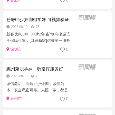
0
用 得不到妹妹或者妹妹态度不好的，
乱收费的，服务时间 不到位的，提前
跑等等…立...
粉嫩04少妇御姐学妹 可视频验证
2026-08-10
73
新客优惠100~300约炮-咨询8年老店安
全保障可靠，[口碑商家]信誉第一服务
至上安全保密任何意见建议或者技师
0
深圳市
服务等问题现场处理一切为安全负责
[精选菜系]学生幼师御姐模特护士白领
萝莉空姐等资源充足 诚...
惠州兼职学妹，听指挥服务好
2026-08-10
78
诚信老店，高端经济外围，诚信为
本，安全私密可靠。人照一致，都是
本人姑娘，学生妹，少妇，御姐，护
0
惠州市
士，小姐姐，嫩模，每月定期做体
检，请君安心享受，信誉第一的生意